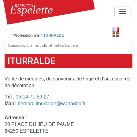
Espelette
EZPELETA
Toggle
navigat
/
Professionnels
/
ITURRALDE
Rechercher
ITURRALDE
Vente de meubles, de souvenirs, de linge et d’accessoires
de décoration.
Tél :
06-14-71-59-27
Mail :
bernard.ithurralde@wanadoo.fr
Adresse :
20 PLACE DU JEU DE PAUME
64250 ESPELETTE