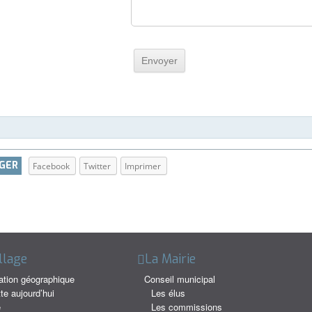
GER
Facebook
Twitter
Imprimer
llage
La Mairie
ation géographique
Conseil municipal
te aujourd’hui
Les élus
e
Les commissions