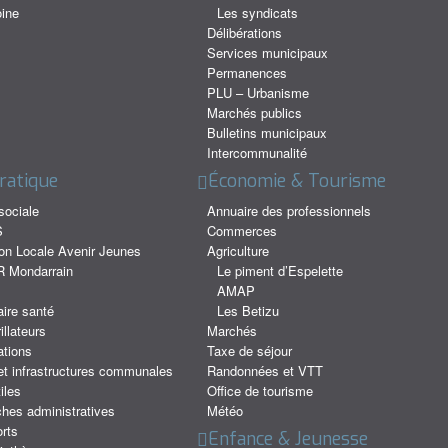
ine
Les syndicats
Délibérations
Services municipaux
Permanences
PLU – Urbanisme
Marchés publics
Bulletins municipaux
Intercommunalité
ratique
Économie & Tourisme
sociale
Annuaire des professionnels
S
Commerces
on Locale Avenir Jeunes
Agriculture
 Mondarrain
Le piment d’Espelette
AMAP
ire santé
Les Betizu
illateurs
Marchés
ations
Taxe de séjour
et infrastructures communales
Randonnées et VTT
iles
Office de tourisme
hes administratives
Météo
rts
Enfance & Jeunesse