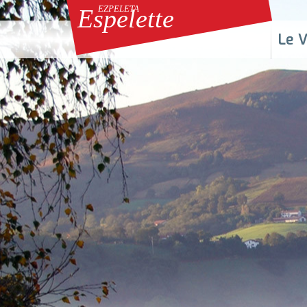
EZPELETA
Espelette
Skip to 
Le V