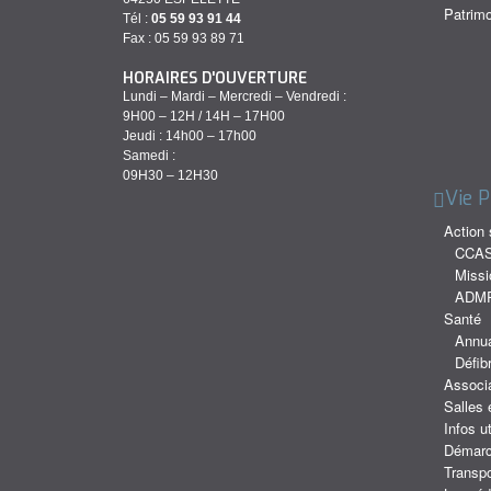
Patrimo
Tél :
05 59 93 91 44
Fax : 05 59 93 89 71
HORAIRES D'OUVERTURE
Lundi – Mardi – Mercredi – Vendredi :
9H00 – 12H / 14H – 17H00
Jeudi : 14h00 – 17h00
Samedi :
09H30 – 12H30
Vie P
Action 
CCA
Missi
ADMR
Santé
Annua
Défibr
Associ
Salles 
Infos ut
Démarc
Transpo