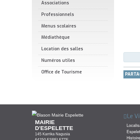
Associations
Professionnels
Menus scolaires
Médiathèque
Location des salles
Numéros utiles
Office de Tourisme
PARTA
Le Vi
MAIRIE
Localis
D'ESPELETTE
Espelet
145 Karrika Nagusia
Histoir
64250 ESPELETTE